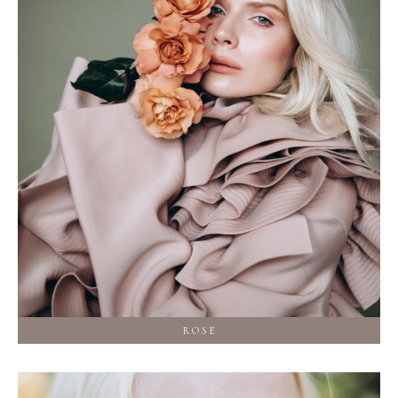
R O S E