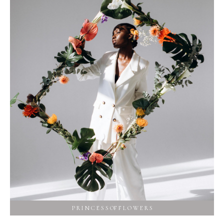
P R I N C E S S OF F L O W E R S