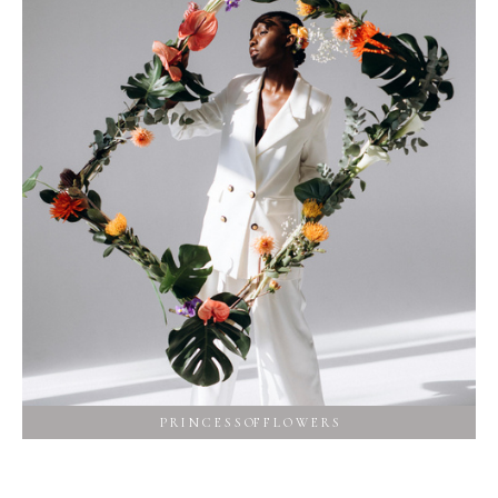
P R I N C E S S OF F L O W E R S