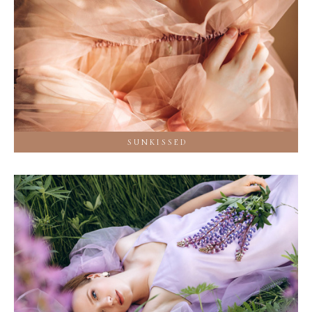
S U N K I S S E D