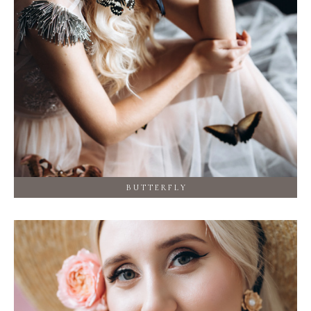
B U T T E R F L Y